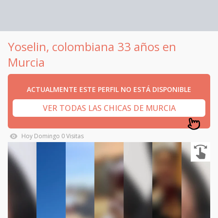
Yoselin, colombiana 33 años en
Murcia
ACTUALMENTE ESTE PERFIL NO ESTÁ DISPONIBLE
VER TODAS LAS CHICAS DE MURCIA
Hoy
Domingo
0
Visitas