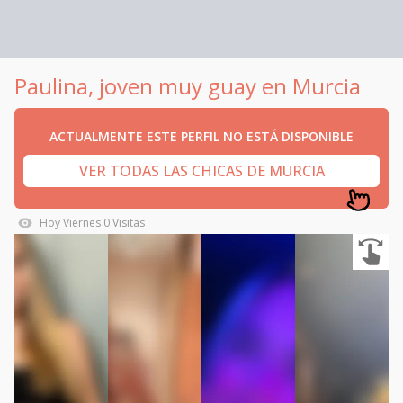
Paulina, joven muy guay en Murcia
ACTUALMENTE ESTE PERFIL NO ESTÁ DISPONIBLE
VER TODAS LAS CHICAS DE MURCIA
Hoy
Viernes
0
Visitas