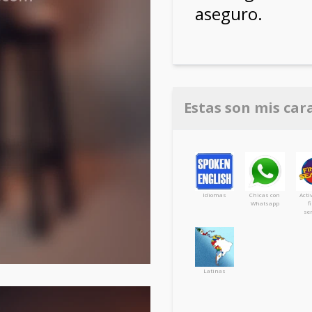
aseguro.
Estas son mis car
Idiomas
Chicas con
Acti
Whatsapp
f
se
Latinas