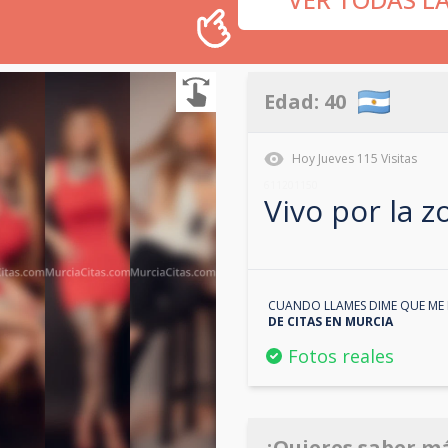
Edad:
40
Hoy
Jueves
115
Visitas
611201150
Vivo por la 
CUANDO LLAMES DIME QUE ME 
DE CITAS EN
MURCIA
Fotos reales
¿Quieres saber m