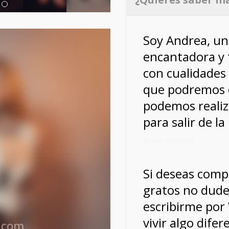
Soy Andrea, un
encantadora y 
con cualidades 
que podremos c
podemos realiz
para salir de la
Mi móvil: 611201150
Si deseas com
gratos no dude
escribirme po
vivir algo difer