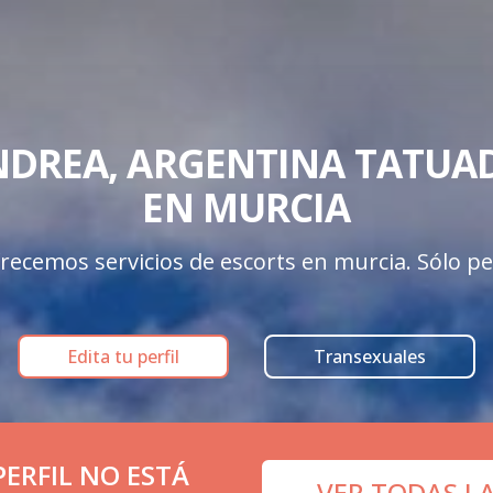
DREA, ARGENTINA TATUAD
EN MURCIA
recemos servicios de escorts en murcia. Sólo perf
Edita tu perfil
Transexuales
ERFIL NO ESTÁ
VER TODAS L