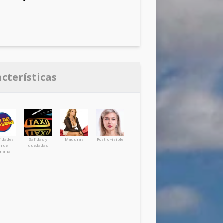
acterísticas
vidades
Salidas y
Maduras
Rostro visible
in de
quedadas
mana