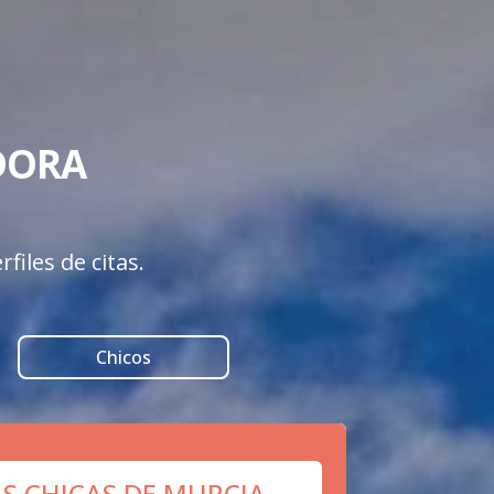
ORA  

files de citas.
Chicos
AS CHICAS DE MURCIA