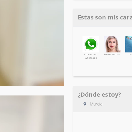
Estas son mis car
Chicas con
Rostro visible
La
Whatsapp
¿Dónde estoy?
Murcia