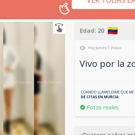
Edad:
20
Hoy
Jueves
5
Visitas
604263627
Vivo por la 
CUANDO LLAMES DIME QUE ME 
DE CITAS EN
MURCIA
Fotos reales
¿Quieres saber m