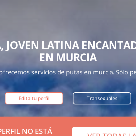
, JOVEN LATINA ENCANTAD
EN MURCIA
frecemos servicios de putas en murcia. Sólo per
Edita tu perfil
Transexuales
ERFIL NO ESTÁ
VER TODAS L