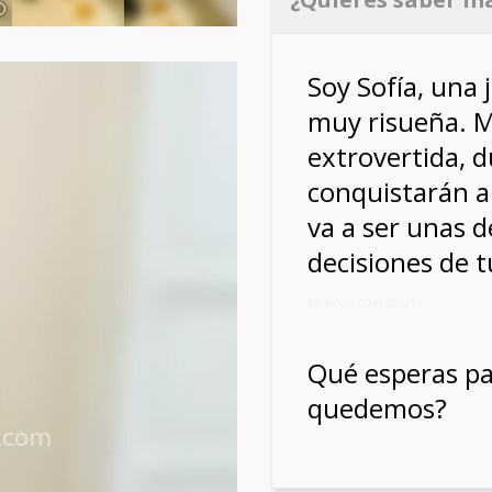
Soy Sofía, una 
muy risueña. M
extrovertida, d
conquistarán a
va a ser unas d
decisiones de t
Mi móvil: 604263627
Qué esperas pa
quedemos?