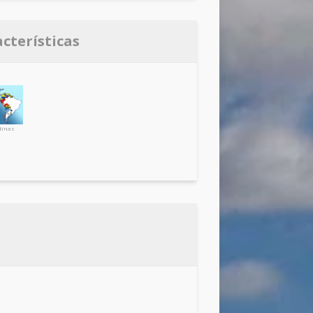
acterísticas
tinas