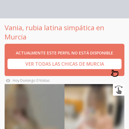
Vania, rubia latina simpática en
Murcia
ACTUALMENTE ESTE PERFIL NO ESTÁ DISPONIBLE
VER TODAS LAS CHICAS DE MURCIA
Hoy
Domingo
0
Visitas