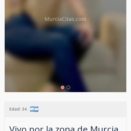
Edad:
34
622188349
Vivo por la zona de
Murcia