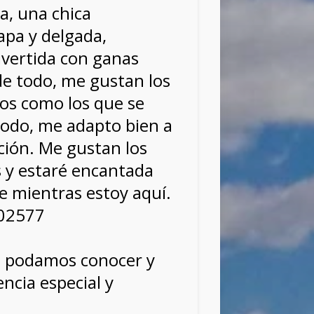
la, una chica
pa y delgada,
ivertida con ganas
e todo, me gustan los
los como los que se
todo, me adapto bien a
ción. Me gustan los
 y estaré encantada
e mientras estoy aquí.
102577
s podamos conocer y
ncia especial y