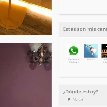
Estas son mis car
Chicas con
Latinas
Sal
Whatsapp
que
¿Dónde estoy?
Murcia