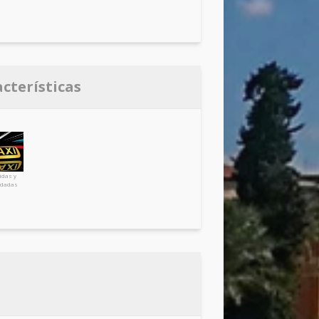
acterísticas
idas y
dadas