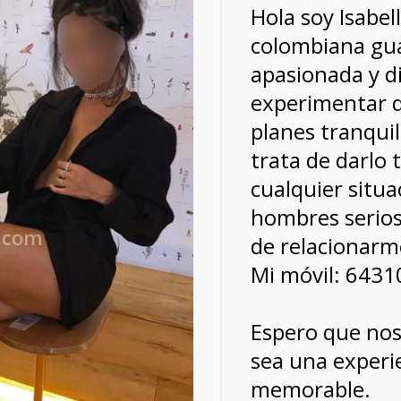
Hola soy Isabel
colombiana gua
apasionada y d
experimentar d
planes tranqui
trata de darlo 
cualquier situa
hombres serios
de relacionarm
Mi móvil: 643
Espero que no
sea una experie
memorable.