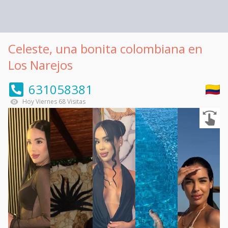
Celeste, una bonita colombiana en
Los Narejos
631058381
Hoy
Viernes
68
Visitas