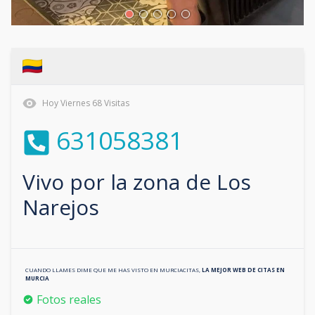
Hoy
Viernes
68
Visitas
631058381
Vivo por la zona de
Los
Narejos
CUANDO LLAMES DIME QUE ME HAS VISTO EN
MURCIACITAS
,
LA MEJOR WEB DE CITAS EN
MURCIA
Fotos reales