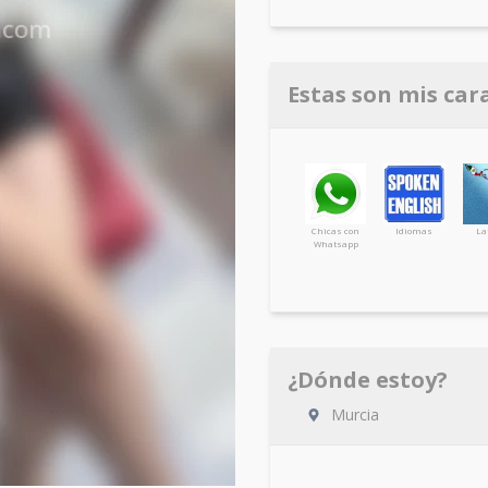
Estas son mis car
Chicas con
Idiomas
La
Whatsapp
¿Dónde estoy?
Murcia