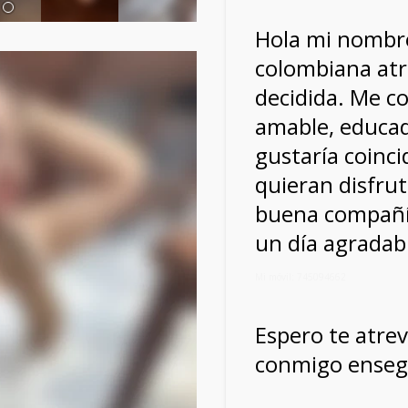
Hola mi nombre
colombiana atr
decidida. Me c
amable, educad
gustaría coinci
quieran disfru
buena compañí
un día agradabl
Mi móvil: 745094662
Espero te atrev
conmigo enseg