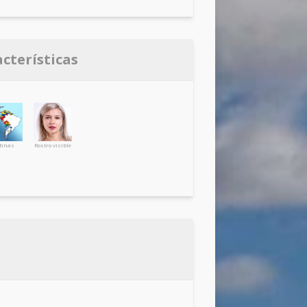
acterísticas
tinas
Rostro visible