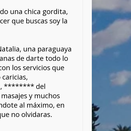
do una chica gordita,
acer que buscas soy la
atalia, una paraguaya
ganas de darte todo lo
con los servicios que
caricias,
 ******** del
, masajes y muchos
ndote al máximo, en
ue no olvidaras.