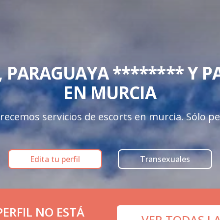
 PARAGUAYA ******** Y PA
EN MURCIA
recemos servicios de escorts en murcia. Sólo perf
Edita tu perfil
Transexuales
ERFIL NO ESTÁ
VER TODAS L