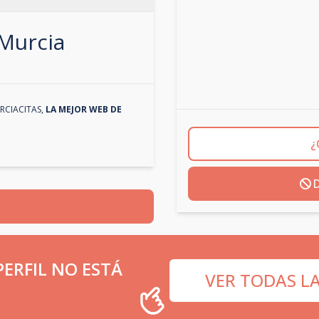
Murcia
RCIACITAS
,
LA MEJOR WEB DE
¿
D
ERFIL NO ESTÁ
VER TODAS L