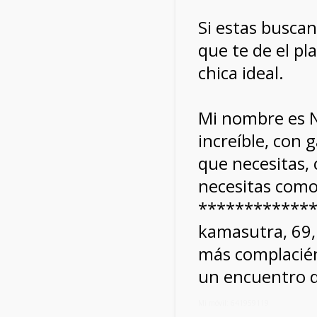
Si estas buscan
que te de el pl
chica ideal.
Mi nombre es N
increíble, con 
que necesitas, 
necesitas como 
*************,
kamasutra, 69
más complacié
un encuentro q
Mi móvil: 641959119