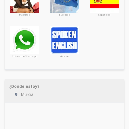
Maduras
Europeas
Españolas
Chicas con Whatsapp
Idiomas
¿Dónde estoy?
Murcia