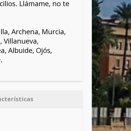
cilios. Llámame, no te
illa, Archena, Murcia,
 Villanueva,
, Albuide, Ojós,
.
acterísticas