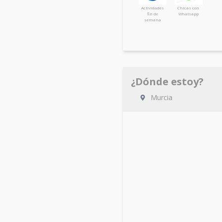
Actividades
Chicas con
fin de
Whatsapp
semana
¿Dónde estoy?
Murcia