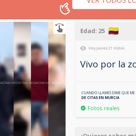
Edad:
25
Hoy
Jueves
21
Visitas
624048920
Vivo por la 
CUANDO LLAMES DIME QUE ME 
DE CITAS EN
MURCIA
Fotos reales
¿Quieres saber m