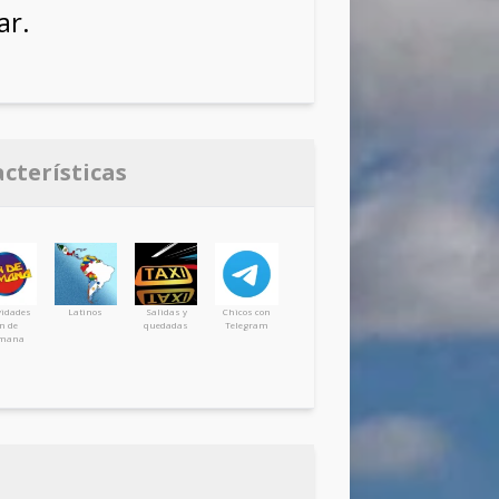
ar.
acterísticas
vidades
Latinos
Salidas y
Chicos con
in de
quedadas
Telegram
mana