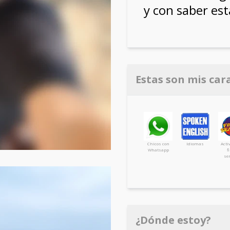
y con saber est
Estas son mis car
Chicos con
Idiomas
Acti
Whatsapp
f
se
¿Dónde estoy?