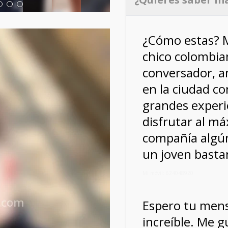
¿Cómo estas? M
chico colombia
conversador, a
en la ciudad co
grandes experie
disfrutar al m
compañía algún
un joven bastan
Mi móvil: 624048920
Espero tu mens
increíble. Me g