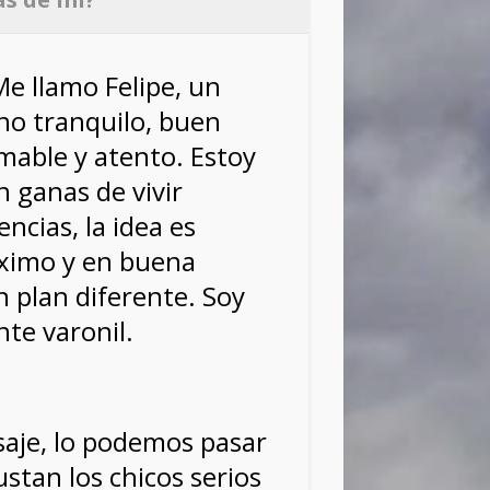
e llamo Felipe, un
no tranquilo, buen
mable y atento. Estoy
n ganas de vivir
ncias, la idea es
áximo y en buena
 plan diferente. Soy
te varonil.
aje, lo podemos pasar
ustan los chicos serios