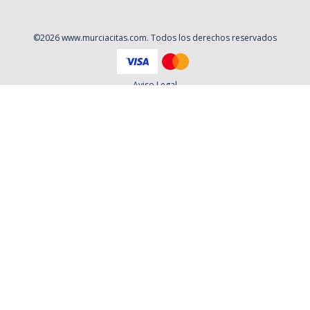
©
2026
www.murciacitas.com
. Todos los derechos reservados
Aviso Legal
Política de privacidad
Contacto
Cookies
Contratación
Política y Procedimientos de Quejas