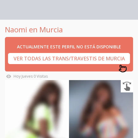
Naomi en Murcia
ACTUALMENTE ESTE PERFIL NO ESTÁ DISPONIBLE
VER TODAS LAS TRANS/TRAVESTIS DE MURCIA
Hoy
Jueves
0
Visitas